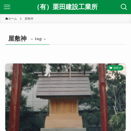
（有）栗田建設工業所
ホーム
屋敷神
屋敷神
– tag –
技術力